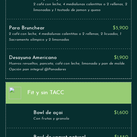
2 café con leche, 4 medialunas calentitas o 2 rellenas, 2
limonadas y 1 tostado de jamon y queso
Para Brunchear
$
5,900
2 café con leche, 4 medialunas calentitas o 2 rellenas, 2 licuados, 1
Sacramento olímpico y 2 limonadas
Desayuno Americano
$
1,900
Huevos revueltos, panceta, café con leche, limonada y pan de molde.
Opción pan integral @Panadares
Fit y sin TACC
Bowl de açai
$
1,600
Con frutas y granola