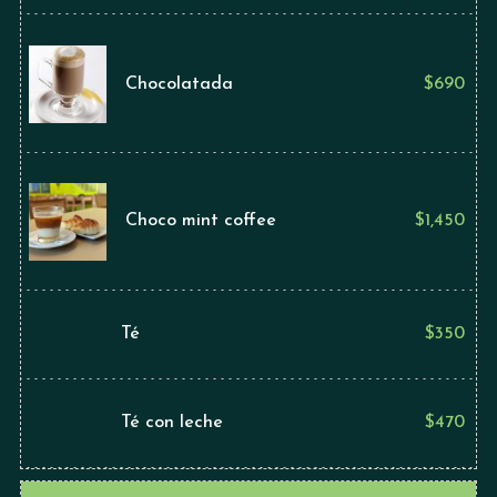
Chocolatada
$
690
Choco mint coffee
$
1,450
Té
$
350
Té con leche
$
470