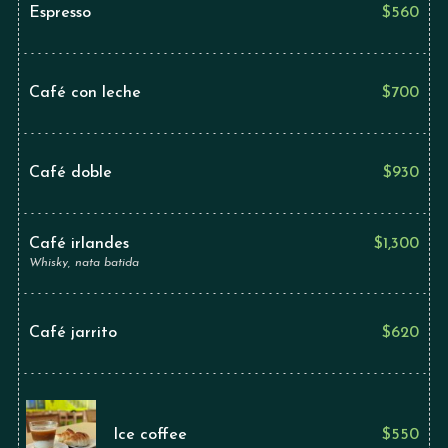
Espresso
$
560
Café con leche
$
700
Café doble
$
930
Café irlandes
$
1,300
Whisky, nata batida
Café jarrito
$
620
Ice coffee
$
550