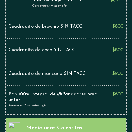
Bowl de yogurt natural
$
1,550
Con frutas y granola
Cuadradito de brownie SIN TACC
$
800
Cuadradito de coco SIN TACC
$
800
Cuadradito de manzana SIN TACC
$
900
Pan 100% integral de @Panadares para
$
600
untar
Tenemos Port salut light
Medialunas Calentitas