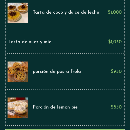
Tarta de coco y dulce de leche
$
1,000
Tarta de nuez y miel
$
1,050
porción de pasta frola
$
950
Porción de lemon pie
$
850