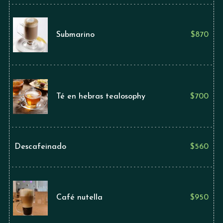
Submarino
$
870
Té en hebras tealosophy
$
700
Descafeinado
$
560
Café nutella
$
950