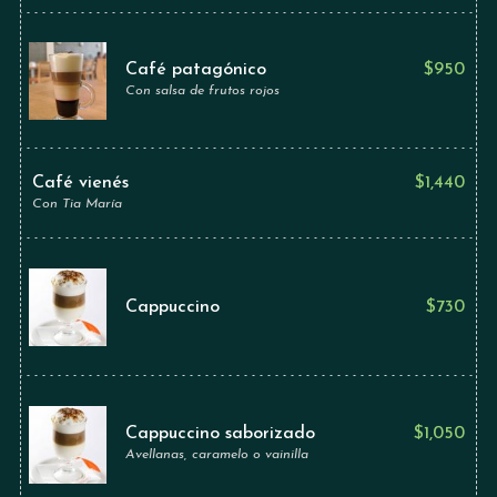
Café patagónico
$
950
Con salsa de frutos rojos
Café vienés
$
1,440
Con Tia María
Cappuccino
$
730
Cappuccino saborizado
$
1,050
Avellanas, caramelo o vainilla